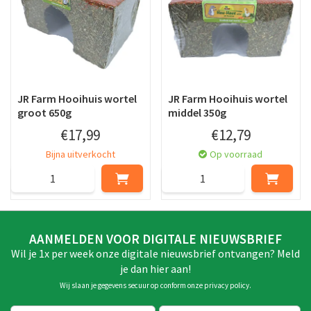
JR Farm Hooihuis wortel
JR Farm Hooihuis wortel
groot 650g
middel 350g
€
17
,
99
€
12
,
79
Bijna uitverkocht
Op voorraad
AANMELDEN VOOR DIGITALE NIEUWSBRIEF
Wil je 1x per week onze digitale nieuwsbrief ontvangen? Meld
je dan hier aan!
Wij slaan je gegevens secuur op conform onze
privacy policy
.