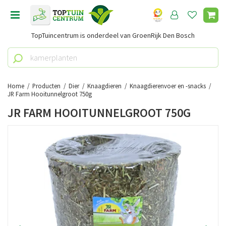
G
a
n
TopTuincentrum is onderdeel van GroenRijk Den Bosch
a
a
r
c
o
Home
Producten
Dier
Knaagdieren
Knaagdierenvoer en -snacks
n
JR Farm Hooitunnelgroot 750g
t
JR FARM HOOITUNNELGROOT 750G
e
n
t