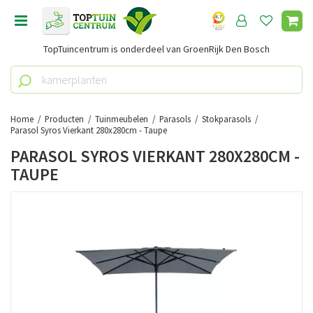
G
a
n
TopTuincentrum is onderdeel van GroenRijk Den Bosch
a
a
r
c
o
Home
Producten
Tuinmeubelen
Parasols
Stokparasols
n
Parasol Syros Vierkant 280x280cm - Taupe
t
PARASOL SYROS VIERKANT 280X280CM -
e
TAUPE
n
t