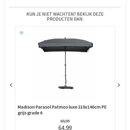
KUN JE NIET WACHTEN? BEKIJK DEZE
PRODUCTEN DAN:
Madison Parasol Patmos luxe 210x140cm PE
Par
grijs grade 6
69
,
99
64
,
99