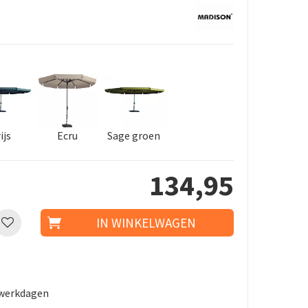
ijs
Ecru
Sage groen
134
,
95
t
5 werkdagen