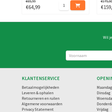
€
69
,
99
€
179
,
0
€
64
,
99
€
159
Wil j
KLANTENSERVICE
OPENI
Betaalmogelijkheden
Maanda
Leveren & ophalen
Dinsdag
Retourneren en ruilen
Woensd
Algemene voorwaarden
Donderd
Privacy Statement
Vrijdag