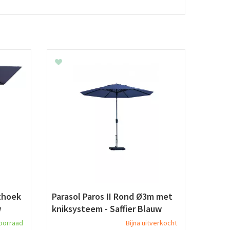
thoek
Parasol Paros II Rond Ø3m met
w
kniksysteem - Saffier Blauw
oorraad
Bijna uitverkocht