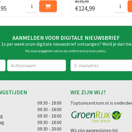
0
€
139
,
99
,
95
€
124
,
99
AANMELDEN VOOR DIGITALE NIEUWSBRIEF
e 1x per week onze digitale nieuwsbrief ontvangen? Meld je dan hie
Wij slaan je gegevens secuur op conform onze
privacy policy
.
NGSTIJDEN
WIE ZIJN WIJ?
g
09:30 - 18:00
Toptuincentrum.nl is onderdee
09:30 - 18:00
ag
09:30 - 18:00
ag
09:30 - 18:00
09:30 - 20:00
Wij zijn aangesloten bij: