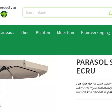
derdeel van
Cadeaus
Dier
Planten
Moestuin
Plantverzorging
Parasol Syros Rond Ø3,5m - Ecru
PARASOL 
ECRU
Let op!
Dit pakket wordt
uitzonderlijke afmeting
van de koerier om je pak