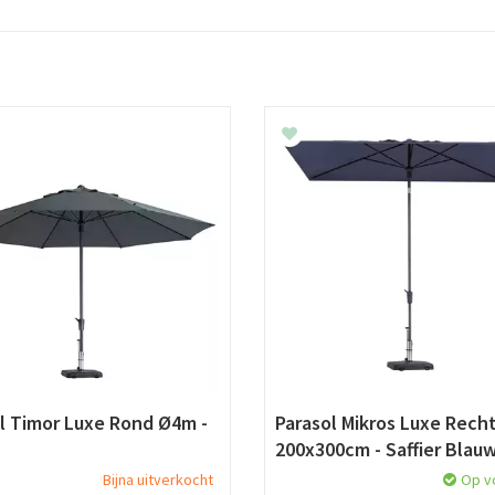
l Timor Luxe Rond Ø4m -
Parasol Mikros Luxe Rech
200x300cm - Saffier Blau
Bijna uitverkocht
Op v