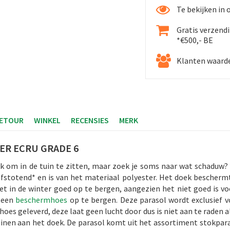
Te bekijken in
Gratis verzend
*€500,- BE
Klanten waarde
RETOUR
WINKEL
RECENSIES
MERK
ER ECRU GRADE 6
lijk om in de tuin te zitten, maar zoek je soms naar wat schaduw
afstotend* en is van het materiaal polyester. Het doek bescherm
het in de winter goed op te bergen, aangezien het niet goed is v
n een
beschermhoes
op te bergen. Deze parasol wordt exclusief v
oes geleverd, deze laat geen lucht door dus is niet aan te raden
aleinen aan het doek. De parasol komt uit het assortiment stokp