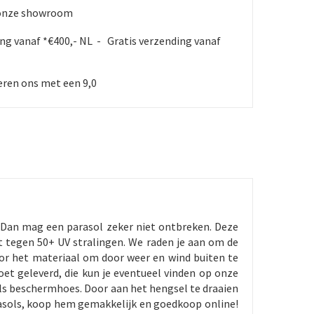
 onze showroom
ing vanaf *€400,- NL - Gratis verzending vanaf
ren ons met een 9,0
? Dan mag een parasol zeker niet ontbreken. Deze
t tegen 50+ UV stralingen. We raden je aan om de
oor het materiaal om door weer en wind buiten te
oet geleverd, die kun je eventueel vinden op onze
 als beschermhoes. Door aan het hengsel te draaien
arasols, koop hem gemakkelijk en goedkoop online!