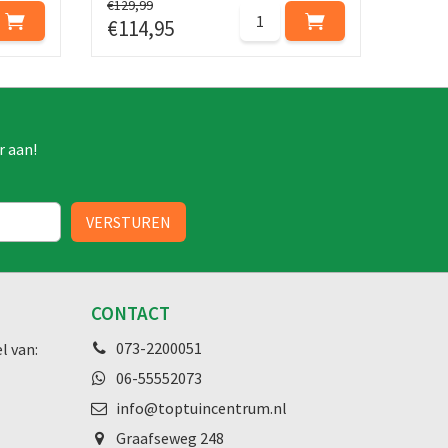
€
129
,
99
€
114
,
95
r aan!
CONTACT
073-2200051
l van:
06-55552073
info@toptuincentrum.nl
Graafseweg
248