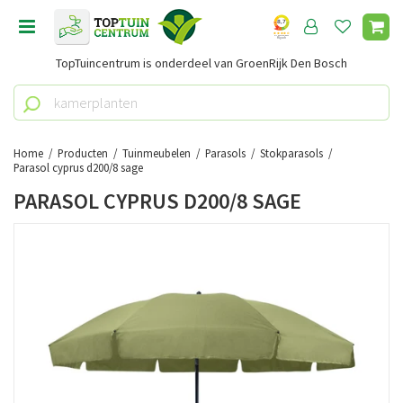
G
a
n
TopTuincentrum is onderdeel van GroenRijk Den Bosch
a
a
r
c
o
Home
Producten
Tuinmeubelen
Parasols
Stokparasols
n
Parasol cyprus d200/8 sage
t
PARASOL CYPRUS D200/8 SAGE
e
n
t