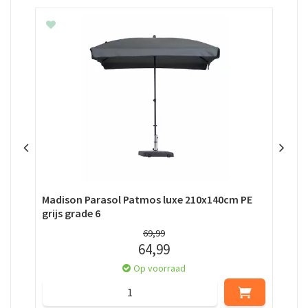
Madison Parasol Patmos luxe 210x140cm PE
Par
grijs grade 6
69
,
99
64
,
99
Op voorraad