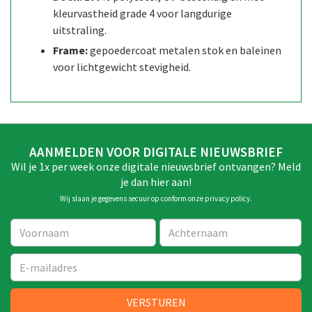
kleurvastheid grade 4 voor langdurige
uitstraling.
Frame:
gepoedercoat metalen stok en baleinen
voor lichtgewicht stevigheid.
AANMELDEN VOOR DIGITALE NIEUWSBRIEF
Wil je 1x per week onze digitale nieuwsbrief ontvangen? Meld
je dan hier aan!
Wij slaan je gegevens secuur op conform onze
privacy policy
.