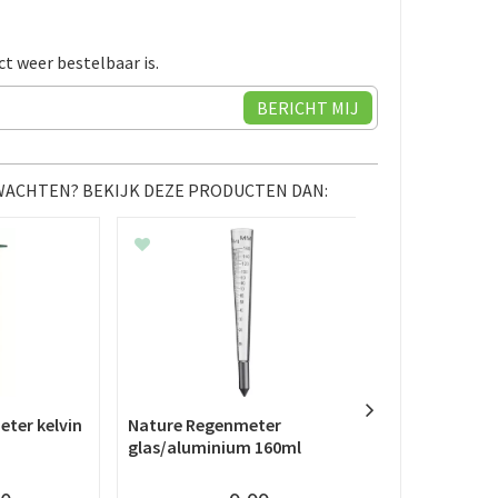
ct weer bestelbaar is.
 WACHTEN? BEKIJK DEZE PRODUCTEN DAN:
ter kelvin
Nature Regenmeter
Nature Regen
glas/aluminium 160ml
stok pluvius 