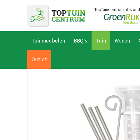
Ga
TopTuincentrum.nl is on
naar
content
Tuinmeubelen
BBQ's
Tuin
Wonen
Home
Producten
Tuin
Tuindecoratie
Weermeters
Natur
Outlet