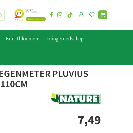
Kunstbloemen
Tuingereedschap
EGENMETER PLUVIUS
H110CM
7
,
49