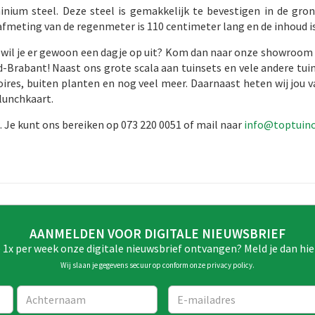
inium steel. Deze steel is gemakkelijk te bevestigen in de gro
afmeting van de regenmeter is 110 centimeter lang en de inhoud is
Of wil je er gewoon een dagje op uit? Kom dan naar onze showroom 
-Brabant! Naast ons grote scala aan tuinsets en vele andere tuin
res, buiten planten en nog veel meer. Daarnaast heten wij jou v
lunchkaart.
Je kunt ons bereiken op 073 220 0051 of mail naar
info@toptuin
AANMELDEN VOOR DIGITALE NIEUWSBRIEF
e 1x per week onze digitale nieuwsbrief ontvangen? Meld je dan hie
Wij slaan je gegevens secuur op conform onze
privacy policy
.