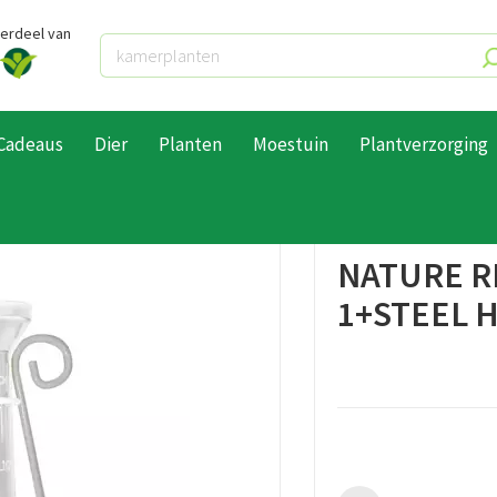
derdeel van
Cadeaus
Dier
Planten
Moestuin
Plantverzorging
e Regenmeter pluvius 1+steel h110cm
NATURE R
1+STEEL 