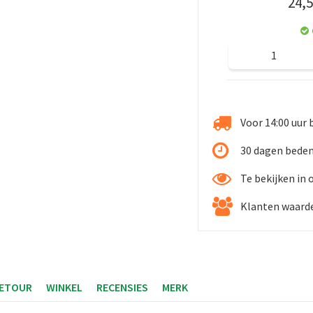
24
,
5
Voor 14:00 uur 
30 dagen beden
Te bekijken in
Klanten waarde
RETOUR
WINKEL
RECENSIES
MERK