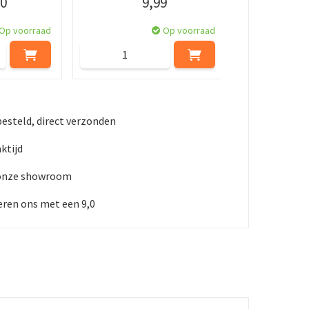
0
9
,
99
Op voorraad
Op voorraad
besteld, direct verzonden
ktijd
 onze showroom
ren ons met een 9,0