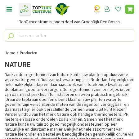
G
a
n
TopTuincentrum is onderdeel van GroenRijk Den Bosch
a
a
r
c
o
Home
Producten
n
NATURE
t
e
Dankzij de regentonnen van Nature kunt u uw planten op duurzame
n
wijze water geven. Duurzame bewatering is in Nederland eigenlijk een
hele makkelijke stap en daarnaast ook van uitstekende kwaliteit om
t
de planten goed te verzorgen. De regentonnen zien er netjes uit en
zijn daarnaast praktisch te installeren en even praktisch in gebruik.
Draai de tapkraan open en u bent klaar om uw planten water te
geven! Er zijn verschillende maten van de regenton verkrijgbaar en
daarnaast zijn er ook verschillende vormen waar u uit kunt kiezen.
Verder vindt u van het merk Nature ook handige thermometers, PH
meters en losse onderdelen zoals kranen. Samen met het merk
Nature kunt u uw tuin zo goed mogelijk ondersteunen op een
natuurlijke en duurzame manier. Bekijk het hele assortiment van
Nature hieronder en bestel uw benodigdheden gemakkelijk online via