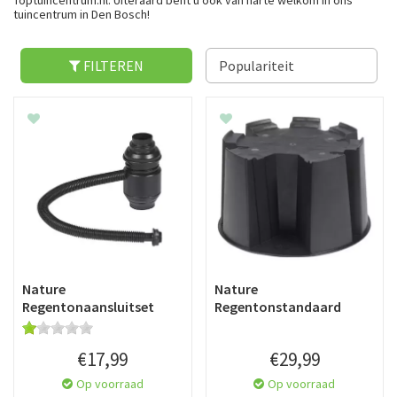
Toptuincentrum.nl. Uiteraard bent u ook van harte welkom in ons
tuincentrum in Den Bosch!
FILTEREN
Nature
Nature
Regentonaansluitset
Regentonstandaard
€
17
,
99
€
29
,
99
Op voorraad
Op voorraad