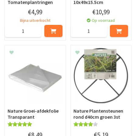
Tomatenplantringen
10x49x15.5cm
€
4
,
99
€
10
,
99
Bijna uitverkocht
Op voorraad
Nature Groei-afdekfolie
Nature Plantensteunen
Transparant
rond d40cm groen 3st
€
8
,
49
€
5
,
19