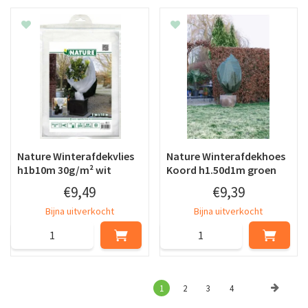
Nature Winterafdekvlies
Nature Winterafdekhoes
h1b10m 30g/m² wit
Koord h1.50d1m groen
€
9
,
49
€
9
,
39
Bijna uitverkocht
Bijna uitverkocht
1
2
3
4