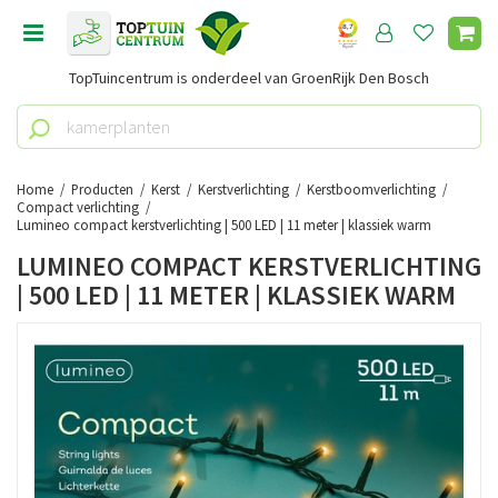
G
a
n
TopTuincentrum is onderdeel van GroenRijk Den Bosch
a
a
r
c
o
Home
Producten
Kerst
Kerstverlichting
Kerstboomverlichting
n
Compact verlichting
Lumineo compact kerstverlichting | 500 LED | 11 meter | klassiek warm
t
e
LUMINEO COMPACT KERSTVERLICHTING
n
| 500 LED | 11 METER | KLASSIEK WARM
t