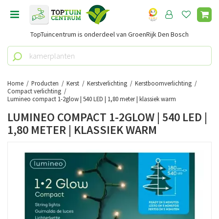
G
a
n
TopTuincentrum is onderdeel van GroenRijk Den Bosch
a
a
r
c
o
Home
Producten
Kerst
Kerstverlichting
Kerstboomverlichting
n
Compact verlichting
Lumineo compact 1-2glow | 540 LED | 1,80 meter | klassiek warm
t
e
LUMINEO COMPACT 1-2GLOW | 540 LED |
n
1,80 METER | KLASSIEK WARM
t