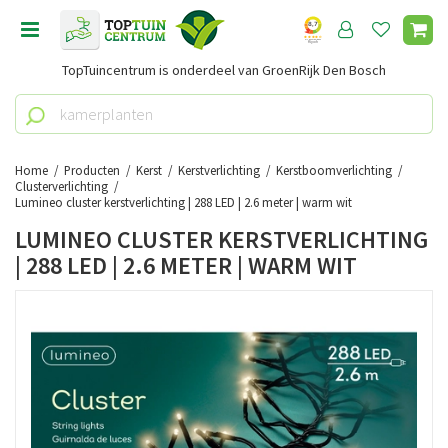
G
a
n
TopTuincentrum is onderdeel van GroenRijk Den Bosch
a
a
r
c
o
Home
Producten
Kerst
Kerstverlichting
Kerstboomverlichting
n
Clusterverlichting
Lumineo cluster kerstverlichting | 288 LED | 2.6 meter | warm wit
t
e
LUMINEO CLUSTER KERSTVERLICHTING
n
| 288 LED | 2.6 METER | WARM WIT
t