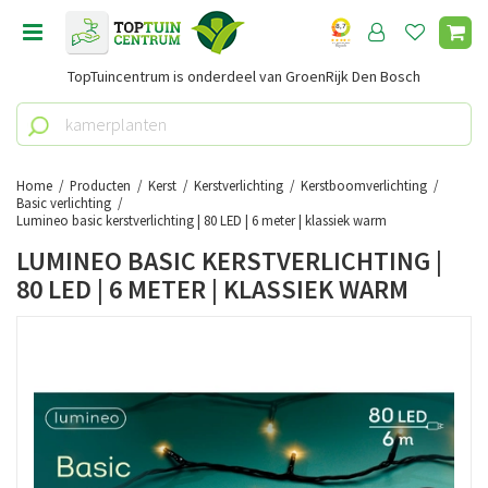
G
a
n
TopTuincentrum is onderdeel van GroenRijk Den Bosch
a
a
r
c
o
Home
Producten
Kerst
Kerstverlichting
Kerstboomverlichting
n
Basic verlichting
Lumineo basic kerstverlichting | 80 LED | 6 meter | klassiek warm
t
e
LUMINEO BASIC KERSTVERLICHTING |
n
80 LED | 6 METER | KLASSIEK WARM
t