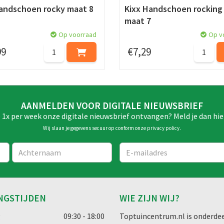
andschoen rocky maat 8
Kixx Handschoen rocking
maat 7
Op voorraad
Op v
99
€
7
,
29
AANMELDEN VOOR DIGITALE NIEUWSBRIEF
e 1x per week onze digitale nieuwsbrief ontvangen? Meld je dan hie
Wij slaan je gegevens secuur op conform onze
privacy policy
.
NGSTIJDEN
WIE ZIJN WIJ?
g
09:30 - 18:00
Toptuincentrum.nl is onderdee