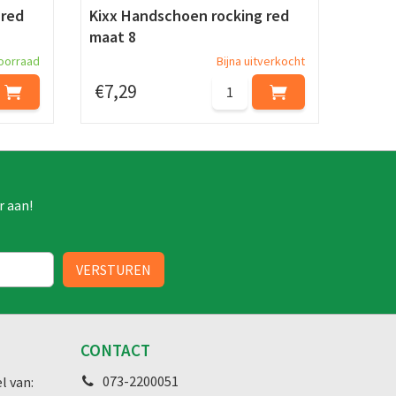
 red
Kixx Handschoen rocking red
maat 8
oorraad
Bijna uitverkocht
€
7
,
29
r aan!
CONTACT
073-2200051
l van: