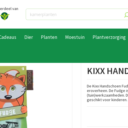
derdeel van
Cadeaus
Dier
Planten
Moestuin
Plantverzorging
ndschoenen
Kixx Handschoen fudge maat 5
KIXX HAN
De Kixx Handschoen Fud
eroverheen. De Fudge is
(tuin)werkzaamheden. D
geschikt voor kinderen.