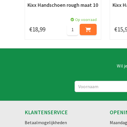
Kixx Handschoen rough maat 10
Kixx H
Op voorraad
€
18
,
99
€
15
,
Wil j
KLANTENSERVICE
OPENI
Betaalmogelijkheden
Maanda