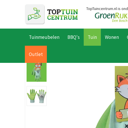
Ga
TopTuincentrum.nl is on
naar
content
Tuinmeubelen
BBQ's
Tuin
Wonen
Home
Producten
Tuin
Tuingereedschap
Accessoires
Ha
Outlet