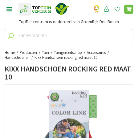
G
a
n
TopTuincentrum is onderdeel van GroenRijk Den Bosch
a
a
r
c
o
Home
Producten
Tuin
Tuingereedschap
Accessoires
n
Handschoenen
Kixx Handschoen rocking red maat 10
t
KIXX HANDSCHOEN ROCKING RED MAAT
e
10
n
t