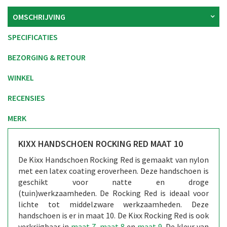
OMSCHRIJVING
SPECIFICATIES
BEZORGING & RETOUR
WINKEL
RECENSIES
MERK
KIXX HANDSCHOEN ROCKING RED MAAT 10
De Kixx Handschoen Rocking Red is gemaakt van nylon
met een latex coating eroverheen. Deze handschoen is
geschikt voor natte en droge
(tuin)werkzaamheden. De Rocking Red is ideaal voor
lichte tot middelzware werkzaamheden. Deze
handschoen is er in maat 10. De Kixx Rocking Red is ook
verkrijgbaar in
maat 7
,
maat 8
en
maat 9.
De kleur van