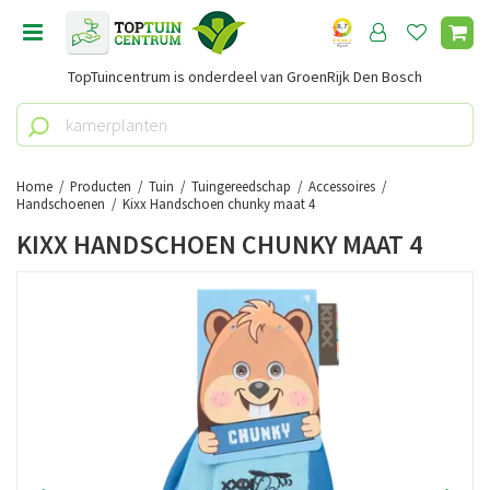
G
a
n
TopTuincentrum is onderdeel van GroenRijk Den Bosch
a
a
r
c
o
Home
Producten
Tuin
Tuingereedschap
Accessoires
n
Handschoenen
Kixx Handschoen chunky maat 4
t
KIXX HANDSCHOEN CHUNKY MAAT 4
e
n
t