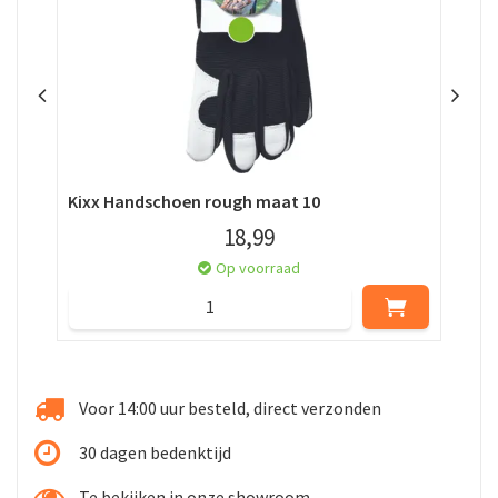
Kixx Handschoen rough maat 10
Kix
18
,
99
Op voorraad
Voor 14:00 uur besteld, direct verzonden
30 dagen bedenktijd
Te bekijken in onze showroom