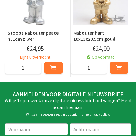
Stoobz Kabouter peace
Kabouter hart
h31cm zilver
10x13x29.5cm goud
€
24
,
95
€
24
,
99
Bijna uitverkocht
Op voorraad
AANMELDEN VOOR DIGITALE NIEUWSBRIEF
Wil je 1x per week onze digitale nieuwsbrief ontvangen? Meld
je dan hier aan!
Wij slaan je gegevens secuur op conform onze
privacy policy
.