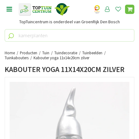
G
a
n
TopTuincentrum is onderdeel van GroenRijk Den Bosch
a
a
r
c
o
Home
Producten
Tuin
Tuindecoratie
Tuinbeelden
n
Tuinkabouters
Kabouter yoga 11x14x20cm zilver
t
KABOUTER YOGA 11X14X20CM ZILVER
e
n
t