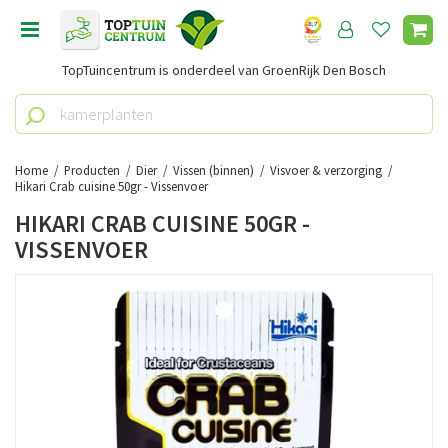
G
a
n
TopTuincentrum is onderdeel van GroenRijk Den Bosch
a
a
r
c
o
Home
Producten
Dier
Vissen (binnen)
Visvoer & verzorging
n
Hikari Crab cuisine 50gr - Vissenvoer
t
HIKARI CRAB CUISINE 50GR -
e
VISSENVOER
n
t