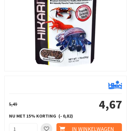
4
,
67
5
,
49
NU MET 15% KORTING
-
0
,
82