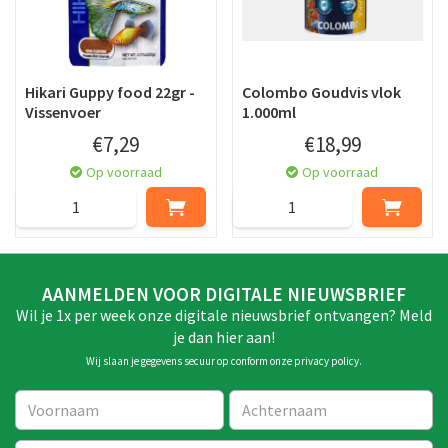
Hikari Guppy food 22gr -
Colombo Goudvis vlok
Vissenvoer
1.000ml
€
7
,
29
€
18
,
99
Op voorraad
Op voorraad
AANMELDEN VOOR DIGITALE NIEUWSBRIEF
Wil je 1x per week onze digitale nieuwsbrief ontvangen? Meld
je dan hier aan!
Wij slaan je gegevens secuur op conform onze
privacy policy
.