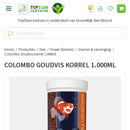
G
a
n
TopTuincentrum is onderdeel van GroenRijk Den Bosch
a
a
r
c
o
Home
Producten
Dier
Vissen (binnen)
Visvoer & verzorging
n
Colombo Goudvis korrel 1.000ml
t
COLOMBO GOUDVIS KORREL 1.000ML
e
n
t