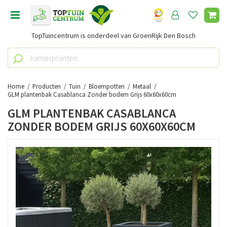
G
a
n
TopTuincentrum is onderdeel van GroenRijk Den Bosch
a
a
r
c
o
Home
Producten
Tuin
Bloempotten
Metaal
n
GLM plantenbak Casablanca Zonder bodem Grijs 60x60x60cm
t
GLM PLANTENBAK CASABLANCA
e
ZONDER BODEM GRIJS 60X60X60CM
n
t