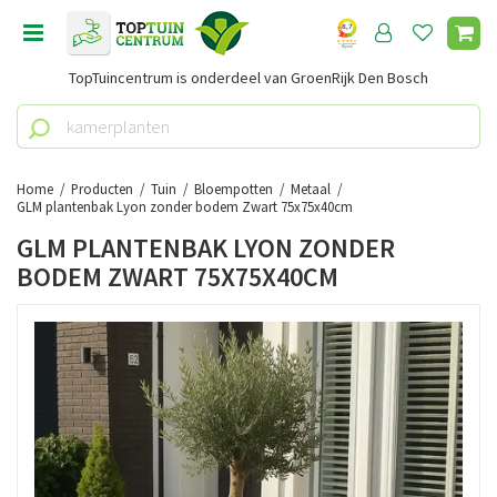
G
a
n
TopTuincentrum is onderdeel van GroenRijk Den Bosch
a
a
r
c
o
Home
Producten
Tuin
Bloempotten
Metaal
n
GLM plantenbak Lyon zonder bodem Zwart 75x75x40cm
t
GLM PLANTENBAK LYON ZONDER
e
BODEM ZWART 75X75X40CM
n
t