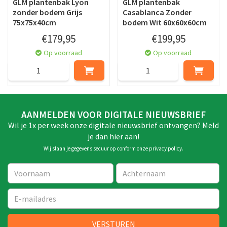
GLM plantenbak Lyon
GLM plantenbak
zonder bodem Grijs
Casablanca Zonder
75x75x40cm
bodem Wit 60x60x60cm
€
179
,
95
€
199
,
95
Op voorraad
Op voorraad
AANMELDEN VOOR DIGITALE NIEUWSBRIEF
Wil je 1x per week onze digitale nieuwsbrief ontvangen? Meld
je dan hier aan!
Wij slaan je gegevens secuur op conform onze
privacy policy
.