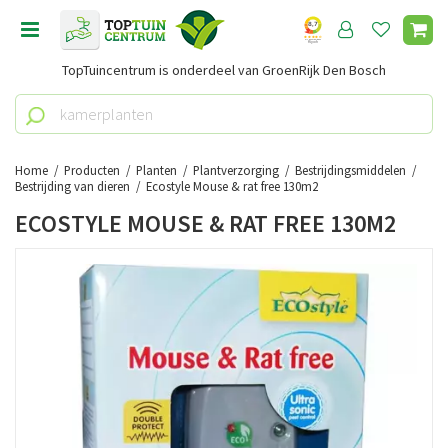
G
a
n
TopTuincentrum is onderdeel van GroenRijk Den Bosch
a
a
r
c
o
Home
Producten
Planten
Plantverzorging
Bestrijdingsmiddelen
n
Bestrijding van dieren
Ecostyle Mouse & rat free 130m2
t
ECOSTYLE MOUSE & RAT FREE 130M2
e
n
t