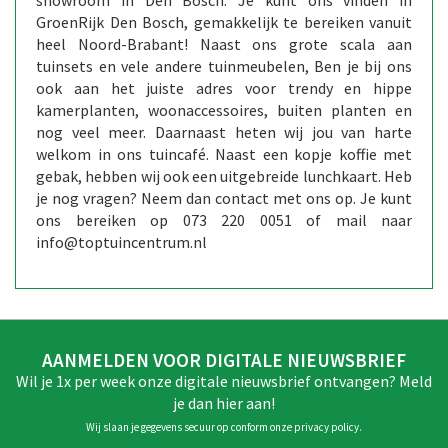
showroom in Den Bosch. Je kunt ons vinden in
GroenRijk Den Bosch, gemakkelijk te bereiken vanuit
heel Noord-Brabant! Naast ons grote scala aan
tuinsets en vele andere tuinmeubelen, Ben je bij ons
ook aan het juiste adres voor trendy en hippe
kamerplanten, woonaccessoires, buiten planten en
nog veel meer. Daarnaast heten wij jou van harte
welkom in ons tuincafé. Naast een kopje koffie met
gebak, hebben wij ook een uitgebreide lunchkaart. Heb
je nog vragen? Neem dan contact met ons op. Je kunt
ons bereiken op 073 220 0051 of mail naar
info@toptuincentrum.nl
AANMELDEN VOOR DIGITALE NIEUWSBRIEF
Wil je 1x per week onze digitale nieuwsbrief ontvangen? Meld
je dan hier aan!
Wij slaan je gegevens secuur op conform onze
privacy policy
.