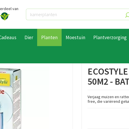
derdeel van
Cadeaus
Dier
Planten
Moestuin
Plantverzorging
ddelen
Bestrijding van dieren
Ecostyle mouse & rat free 50m2 - battery
ECOSTYLE
50M2 - BA
Verjaag muizen en ratte
free, die variërend gelu