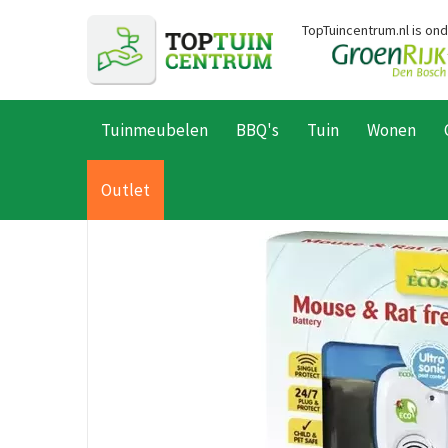
Ga
TopTuincentrum.nl is on
naar
content
Tuinmeubelen
BBQ's
Tuin
Wonen
Home
Producten
Planten
Plantverzorging
Bestrijdingsmi
Outlet