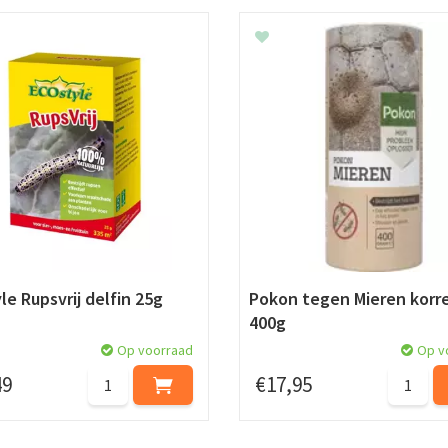
le Rupsvrij delfin 25g
Pokon tegen Mieren korre
400g
Op voorraad
Op v
49
€
17
,
95