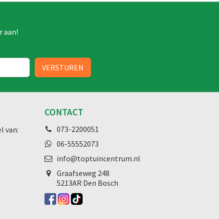
r aan!
CONTACT
073-2200051
l van:
06-55552073
info@toptuincentrum.nl
Graafseweg
248
5213AR Den Bosch