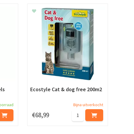
ls
Ecostyle Cat & dog free 200m2
oorraad
Bijna uitverkocht
€
68
,
99