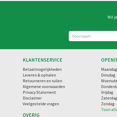
Wil j
KLANTENSERVICE
OPENI
Betaalmogelijkheden
Maanda
Leveren & ophalen
Dinsdag
Retourneren en ruilen
Woensd
Algemene voorwaarden
Donderd
Privacy Statement
Vrijdag
Disclaimer
Zaterda
Veelgestelde vragen
Zondag
Toon all
OVERIG