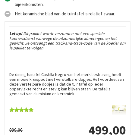
bijeenkomsten.
Het keramische blad van de tuintafel is relatief zwaar.
Let op!
Dit pakket wordt verzonden met een speciale
koeriersdienst vanwege de uitzonderlijke afmetingen en het
gewicht. Je ontvangt een track-and-trace-code van de koerier om
je pakket te volgen.
De dining tuinafel Castilla Negro van het merk Lesli Living heeft
een mooie kruispoot met verstelbare dopjes. Het voordeel aan
deze verstelbare dopjes is dat de tuintafel op ieder
oppervlakte recht en stevig kan blijven staan. De tafel is
gemaakt van aluminium en keramiek.
499
,
00
999
,
00