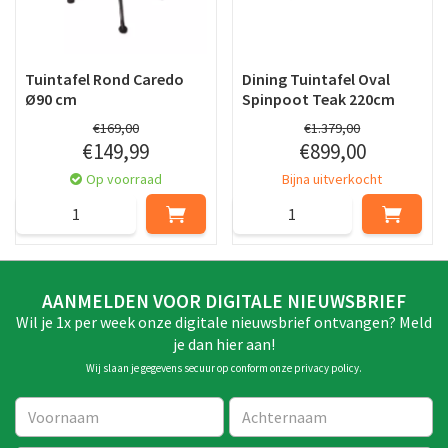
Tuintafel Rond Caredo
Dining Tuintafel Oval
Ø90 cm
Spinpoot Teak 220cm
€
169
,
00
€
1.379
,
00
€
149
,
99
€
899
,
00
Op voorraad
Bijna uitverkocht
AANMELDEN VOOR DIGITALE NIEUWSBRIEF
Wil je 1x per week onze digitale nieuwsbrief ontvangen? Meld
je dan hier aan!
Wij slaan je gegevens secuur op conform onze
privacy policy
.