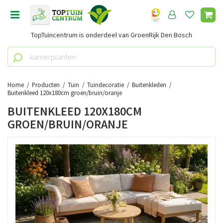
G
a
n
TopTuincentrum is onderdeel van GroenRijk Den Bosch
a
a
r
c
o
Home
Producten
Tuin
Tuindecoratie
Buitenkleden
n
Buitenkleed 120x180cm groen/bruin/oranje
t
BUITENKLEED 120X180CM
e
GROEN/BRUIN/ORANJE
n
t