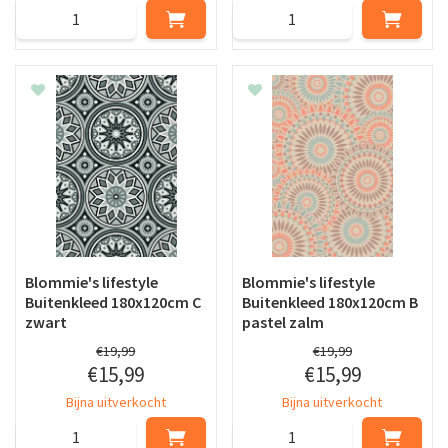
Blommie's lifestyle
Blommie's lifestyle
Buitenkleed 180x120cm C
Buitenkleed 180x120cm B
zwart
pastel zalm
€
19
,
99
€
19
,
99
€
15
,
99
€
15
,
99
Bijna uitverkocht
Bijna uitverkocht