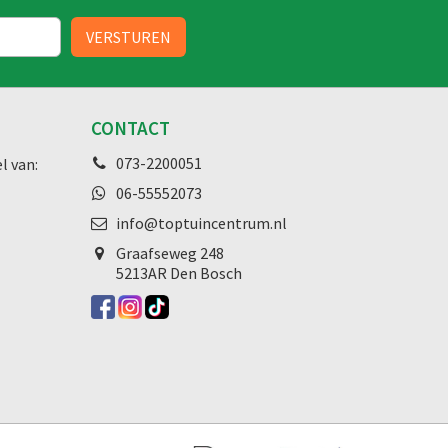
CONTACT
073-2200051
l van:
06-55552073
info@toptuincentrum.nl
Graafseweg
248
5213AR Den Bosch