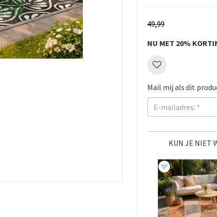
49
,
99
NU MET 20% KORTI
Mail mij als dit produ
KUN JE NIET