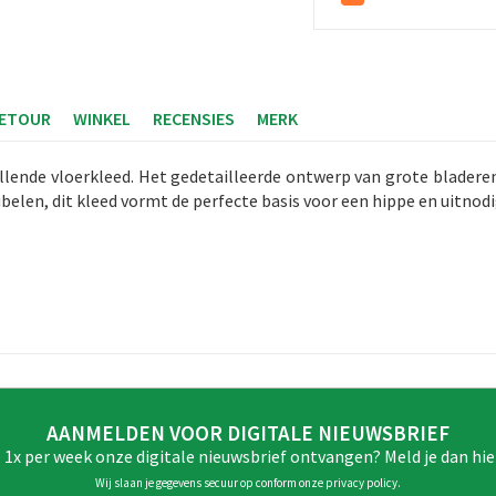
RETOUR
WINKEL
RECENSIES
MERK
allende vloerkleed. Het gedetailleerde ontwerp van grote bladeren
elen, dit kleed vormt de perfecte basis voor een hippe en uitnod
AANMELDEN VOOR DIGITALE NIEUWSBRIEF
e 1x per week onze digitale nieuwsbrief ontvangen? Meld je dan hie
Wij slaan je gegevens secuur op conform onze
privacy policy
.