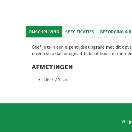
OMSCHRIJVING
SPECIFICATIES
BEZORGING & 
Geef je tuin een eigentijdse upgrade met dit opv
nu een strakke loungeset hebt of houten tuinmeub
AFMETINGEN
180 x 270 cm
Wil j