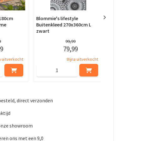
x180cm
Blommie's lifestyle
Blommie's lif
eme
Buitenkleed 270x360cm L
Buitenkleed 
zwart
zwart
9
99
,
99
9
79
,
99
a uitverkocht
Bijna uitverkocht
besteld, direct verzonden
ktijd
 onze showroom
ren ons met een 9,0