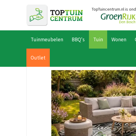
Ga
TopTuincentrum.nl is on
naar
content
Tuinmeubelen
BBQ's
Tuin
Wonen
Home
Producten
Tuin
Tuindecoratie
Buitenkleden
Buit
Outlet