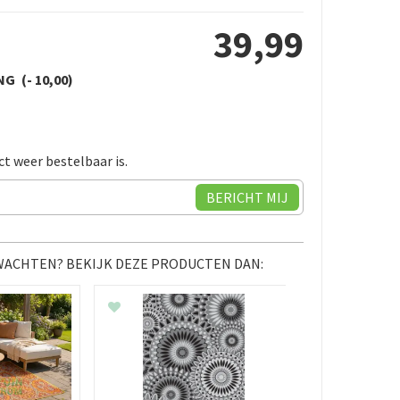
39
,
99
NG
-
10
,
00
ct weer bestelbaar is.
 WACHTEN? BEKIJK DEZE PRODUCTEN DAN: