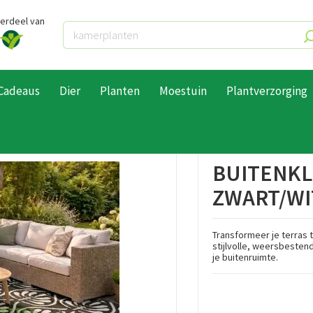
derdeel van
Cadeaus
Dier
Planten
Moestuin
Plantverzorging
enkleed 180x270cm zwart/wit
BUITENKL
ZWART/WI
Transformeer je terras t
stijlvolle, weersbestend
je buitenruimte.