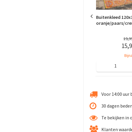
Buitenkleed 120
oranje/paars/cr
19
,
9
15
,
9
Bijn
Voor 14:00 uur 
30 dagen beden
Te bekijken in
Klanten waarde