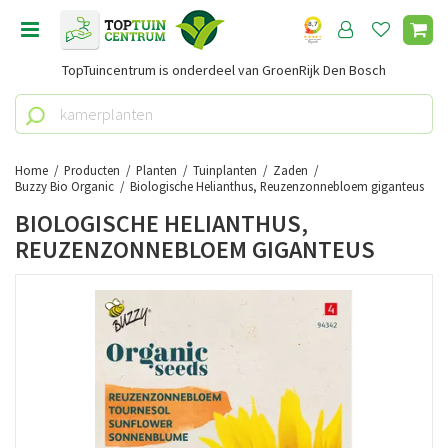
G
a
n
TopTuincentrum is onderdeel van GroenRijk Den Bosch
a
a
r
c
o
Home
Producten
Planten
Tuinplanten
Zaden
n
Buzzy Bio Organic
Biologische Helianthus, Reuzenzonnebloem giganteus
t
BIOLOGISCHE HELIANTHUS,
e
REUZENZONNEBLOEM GIGANTEUS
n
t