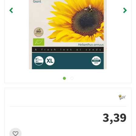
3
,
39