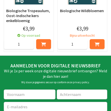
Biologische Tropeaulum,
Biologische Wildbloemen
Oost-Indische kers
enkelbloemig
€
3
,
99
€
3
,
99
Op voorraad
Bijna uitverkocht
AANMELDEN VOOR DIGITALE NIEUWSBRIEF
Wil je 1x per week onze digitale nieuwsbrief ontvangen? Meld
je dan hier aan!
Wij slaan je gegevens secuur op conform onze
privacy policy
.