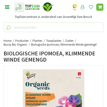
G
a
n
TopTuincentrum is onderdeel van GroenRijk Den Bosch
a
a
r
c
o
Home
Producten
Planten
Tuinplanten
Zaden
n
Buzzy Bio Organic
Biologische Ipomoea, Klimmende Winde gemengd
t
BIOLOGISCHE IPOMOEA, KLIMMENDE
e
WINDE GEMENGD
n
t