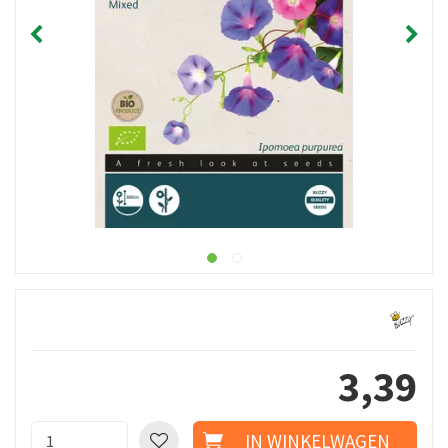
3
,
39