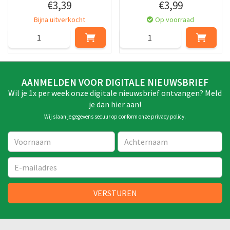
€
3
,
39
€
3
,
99
Bijna uitverkocht
Op voorraad
AANMELDEN VOOR DIGITALE NIEUWSBRIEF
Wil je 1x per week onze digitale nieuwsbrief ontvangen? Meld
je dan hier aan!
Wij slaan je gegevens secuur op conform onze
privacy policy
.