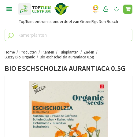
G
a
n
TopTuincentrum is onderdeel van GroenRijk Den Bosch
a
a
r
c
o
Home
Producten
Planten
Tuinplanten
Zaden
n
Buzzy Bio Organic
Bio eschscholzia aurantiaca 0.5g
t
BIO ESCHSCHOLZIA AURANTIACA 0.5G
e
n
t