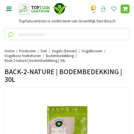
G
a
n
TopTuincentrum is onderdeel van GroenRijk Den Bosch
a
a
r
c
o
Home
Producten
Dier
Vogels (binnen)
Vogelkooien
n
Vogelkooi toebehoren
Bodembedekking
Back-2-nature | bodembedekking | 30L
t
e
BACK-2-NATURE | BODEMBEDEKKING |
n
30L
t