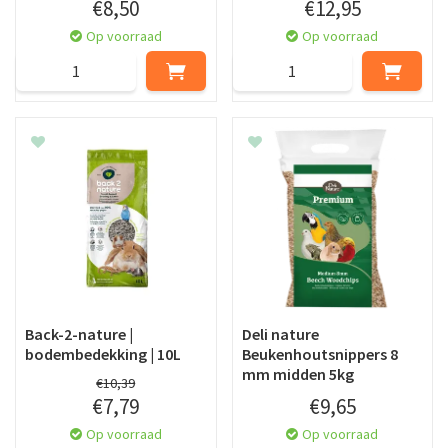
€
8
,
50
€
12
,
95
Op voorraad
Op voorraad
Back-2-nature |
Deli nature
bodembedekking | 10L
Beukenhoutsnippers 8
mm midden 5kg
€
10
,
39
€
7
,
79
€
9
,
65
Op voorraad
Op voorraad