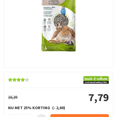
7
,
79
10
,
39
NU MET 25% KORTING
-
2
,
60