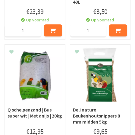
48L
€
23
,
39
€
8
,
50
Op voorraad
Op voorraad
Q schelpenzand | Bus
Deli nature
super wit | Met anijs | 20kg
Beukenhoutsnippers 8
mm midden 5kg
€
12
,
95
€
9
,
65