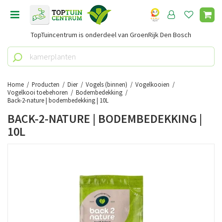
G
a
n
TopTuincentrum is onderdeel van GroenRijk Den Bosch
a
a
r
c
o
Home
Producten
Dier
Vogels (binnen)
Vogelkooien
n
Vogelkooi toebehoren
Bodembedekking
Back-2-nature | bodembedekking | 10L
t
e
BACK-2-NATURE | BODEMBEDEKKING |
n
10L
t