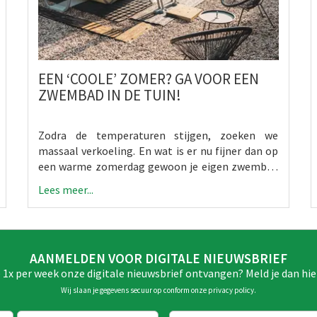
EEN ‘COOLE’ ZOMER? GA VOOR EEN
ZWEMBAD IN DE TUIN!
Zodra de temperaturen stijgen, zoeken we
massaal verkoeling. En wat is er nu fijner dan op
een warme zomerdag gewoon je eigen zwembad
in de tuin?
Lees meer...
AANMELDEN VOOR DIGITALE NIEUWSBRIEF
e 1x per week onze digitale nieuwsbrief ontvangen? Meld je dan hie
Wij slaan je gegevens secuur op conform onze
privacy policy
.