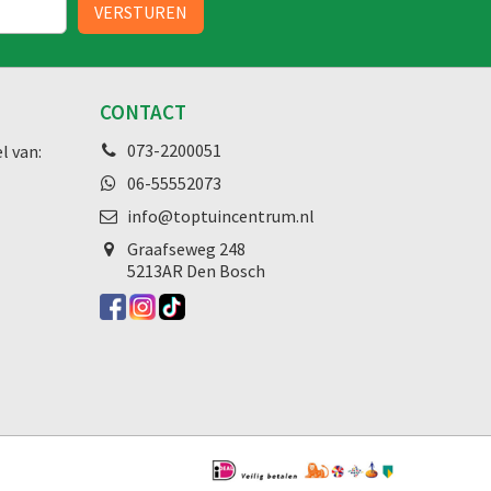
CONTACT
073-2200051
l van:
06-55552073
info@toptuincentrum.nl
Graafseweg
248
5213AR Den Bosch