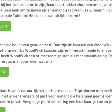
bij het tuincentrum in zijn/haar buurt lekker shoppen om bijvoor
t alleen leuk om te geven als er iemand gaat verhuizen, maar hij i
ionale Tuinbon: Het cadeau dat altijd uitkomt!
NBON
and die houdt van geurkaarsen? Dan zijn de kaarsen van WoodWick 
het branden. De WoodWick kaarsen zijn er in verschillende formate
d heeft WoodWick een of meerdere geuren als maandaanbieding. De
ren, zo is er voor ieder wat wils!
ICK
lantlover is natuurlijk het perfecte cadeau! Toptuincentrum heef
d met groene vingers of juist voor iemand die helemaal geen groen
ondom je huis. Voeg bij je plantbestelling een leuk kaartje toe en 