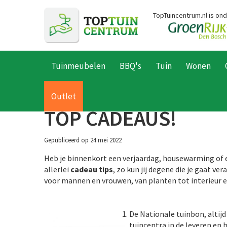
Ga
TopTuincentrum.nl is on
naar
content
Tuinmeubelen
BBQ's
Tuin
Wonen
Home
Nieuws
Top cadeaus!
Outlet
TOP CADEAUS!
Gepubliceerd op
24 mei 2022
Heb je binnenkort een verjaardag, housewarming of e
allerlei
cadeau tips
, zo kun jij degene die je gaat v
voor mannen en vrouwen, van planten tot interieur en 
De Nationale tuinbon, altijd
tuincentra in de leveren en 