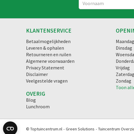
KLANTENSERVICE
OPENI
Betaalmogelijkheden
Maanda
Leveren & ophalen
Dinsdag
Retourneren en ruilen
Woensd
Algemene voorwaarden
Donderd
Privacy Statement
Vrijdag
Disclaimer
Zaterda
Veelgestelde vragen
Zondag
Toon all
OVERIG
Blog
Lunchroom
© Toptuincentrum.nl
Green Solutions
Tuincentrum Overzi