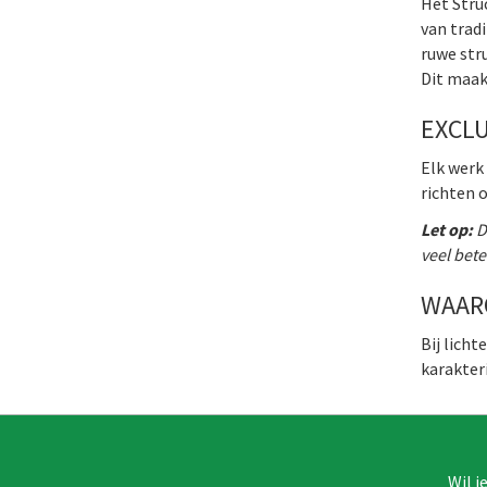
Het Struc
van trad
ruwe str
Dit maak
EXCL
Elk werk
richten 
Let op:
Do
veel beter
WAAR
Bij lich
karakter
Wil j