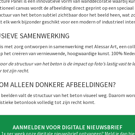
ture Panel is een i
nnovatieve vorm van wanddecoratie waarbij ku
itioneel canvas wordt de afbeelding direct geprint op een speciaal
uctuur van het beton subtiel zichtbaar door het beeld heen, wat zo
t elk werk bijzonder geschikt voor een modern of industrieel inter
USIEVE SAMENWERKING
is met zorg ontworpen in samenwerking met Alessar Art, een coll
op het creëren van vernieuwende, hoogwaardige kunst. 100% Nede
or de structuur van het beton is de impact op foto’s lastig vast te 
 tot zijn recht.
OM ALLEEN DONKERE AFBEELDINGEN?
te beelden valt de structuur van het beton visueel weg. Daarom w
istieke betonlook volledig tot zijn recht komt.
AANMELDEN VOOR DIGITALE NIEUWSBRIEF
e 1x per week onze digitale nieuwsbrief ontvangen? Meld je dan hie