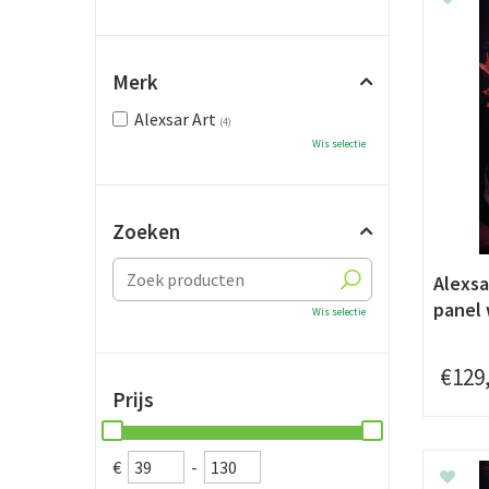
Merk
Alexsar Art
(4)
Wis selectie
Zoeken
Alexsa
panel
Wis selectie
€
129
Prijs
€
-