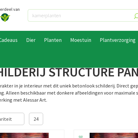
derdeel van
Cadeaus
Dier
Planten
Moestuin
Plantverzorging
ructure panel
HILDERIJ STRUCTURE PA
akter in je interieur met dit uniek betonlook schilderij. Direct g
ing. Alleen beschikbaar met donkere afbeeldingen voor maximale 
king met Alessar Art.