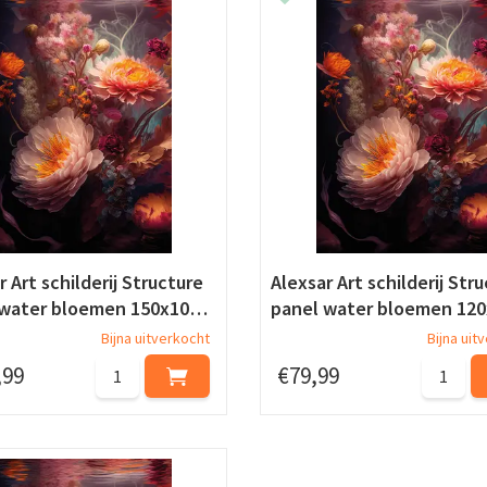
r Art schilderij Structure
Alexsar Art schilderij Str
 water bloemen 150x10…
panel water bloemen 12
Bijna uitverkocht
Bijna uit
,
99
€
79
,
99