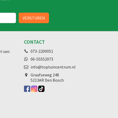
CONTACT
073-2200051
l van:
06-55552073
info@toptuincentrum.nl
Graafseweg
248
5213AR Den Bosch