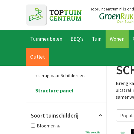
Ga
TopTuincentrum.nl is on
naar
content
Tuinmeubelen
BBQ's
Tuin
Wonen
Home
Producten
Wonen
Wanddecoratie
Schilderijen
St
Outlet
SC
« terug naar Schilderijen
Breng kar
Structure panel
uitstral
samenwer
Soort tuinschilderij
Bloemen
(4)
Wis selectie