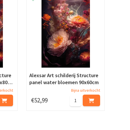
ucture
Alexsar Art schilderij Structure
0x80…
panel water bloemen 90x60cm
verkocht
Bijna uitverkocht
€
52
,
99