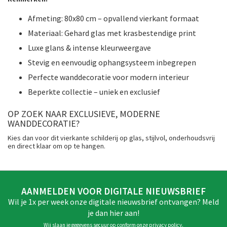
Afmeting: 80x80 cm – opvallend vierkant formaat
Materiaal: Gehard glas met krasbestendige print
Luxe glans & intense kleurweergave
Stevig en eenvoudig ophangsysteem inbegrepen
Perfecte wanddecoratie voor modern interieur
Beperkte collectie – uniek en exclusief
OP ZOEK NAAR EXCLUSIEVE, MODERNE
WANDDECORATIE?
Kies dan voor dit vierkante schilderij op glas, stijlvol, onderhoudsvrij
en direct klaar om op te hangen
.
AANMELDEN VOOR DIGITALE NIEUWSBRIEF
Wil je 1x per week onze digitale nieuwsbrief ontvangen? Meld
je dan hier aan!
Wij slaan je gegevens secuur op conform onze
privacy policy
.