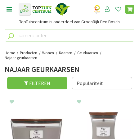
G
a
n
TopTuincentrum is onderdeel van GroenRijk Den Bosch
a
a
r
c
o
Home
Producten
Wonen
Kaarsen
Geurkaarsen
n
Najaar geurkaarsen
t
NAJAAR GEURKAARSEN
e
n
FILTEREN
t