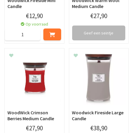
Woodwick Fireside Mini
WoodWick Warm Wool
Candle
Medium Candle
€
12
,
90
€
27
,
90
Op voorraad
Geef een seintje
WoodWick Crimson
Woodwick Fireside Large
Berries Medium Candle
Candle
€
27
,
90
€
38
,
90