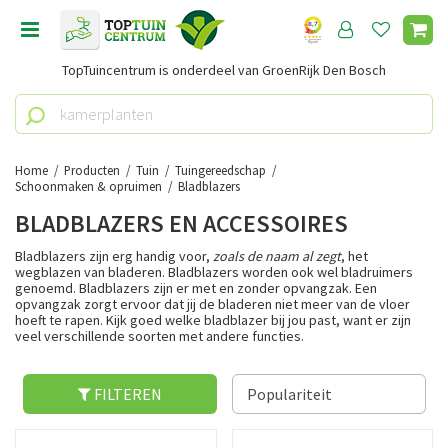
G
a
n
TopTuincentrum is onderdeel van GroenRijk Den Bosch
a
a
r
c
o
Home
Producten
Tuin
Tuingereedschap
n
Schoonmaken & opruimen
Bladblazers
t
BLADBLAZERS EN ACCESSOIRES
e
n
Bladblazers zijn erg handig voor,
zoals de naam al zegt
, het
wegblazen van bladeren. Bladblazers worden ook wel bladruimers
t
genoemd. Bladblazers zijn er met en zonder opvangzak. Een
opvangzak zorgt ervoor dat jij de bladeren niet meer van de vloer
hoeft te rapen. Kijk goed welke bladblazer bij jou past, want er zijn
veel verschillende soorten met andere functies.
FILTEREN