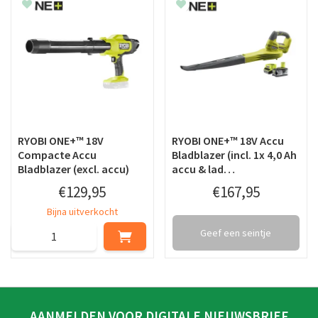
RYOBI ONE+™ 18V
RYOBI ONE+™ 18V Accu
Compacte Accu
Bladblazer (incl. 1x 4,0 Ah
Bladblazer (excl. accu)
accu & lad…
€
129
,
95
€
167
,
95
Bijna uitverkocht
Geef een seintje
AANMELDEN VOOR DIGITALE NIEUWSBRIEF