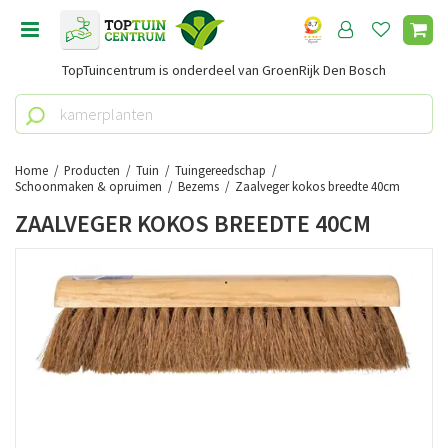
G
a
n
TopTuincentrum is onderdeel van GroenRijk Den Bosch
a
a
r
c
o
Home
Producten
Tuin
Tuingereedschap
n
Schoonmaken & opruimen
Bezems
Zaalveger kokos breedte 40cm
t
ZAALVEGER KOKOS BREEDTE 40CM
e
n
t