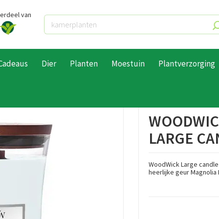
derdeel van
Cadeaus
Dier
Planten
Moestuin
Plantverzorging
r Geurkaarsen
Woodwick Magnolia Birch Large Candle
WOODWICK
LARGE CA
WoodWick Large candle M
heerlijke geur Magnolia B