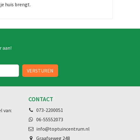
je huis brengt.
r aan!
CONTACT
073-2200051
l van:
06-55552073
info@toptuincentrum.nl
Graafseweg
248