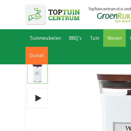
Ga
TopTuincentrum.nl is on
naar
content
Tuinmeubelen
BBQ's
Tuin
Wonen
Home
Producten
Wonen
Kaarsen
Geurkaarsen
Voorjaa
Outlet