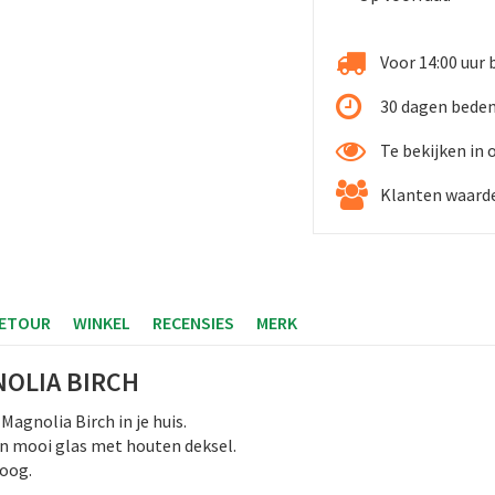
Voor 14:00 uur 
30 dagen beden
Te bekijken in
Klanten waarde
RETOUR
WINKEL
RECENSIES
MERK
OLIA BIRCH
 Magnolia Birch in je huis.
een mooi glas met houten deksel.
hoog.