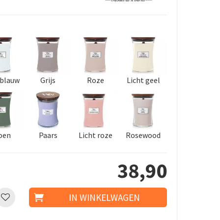
 blauw
Grijs
Roze
Licht geel
oen
Paars
Licht roze
Rosewood
38
,
90