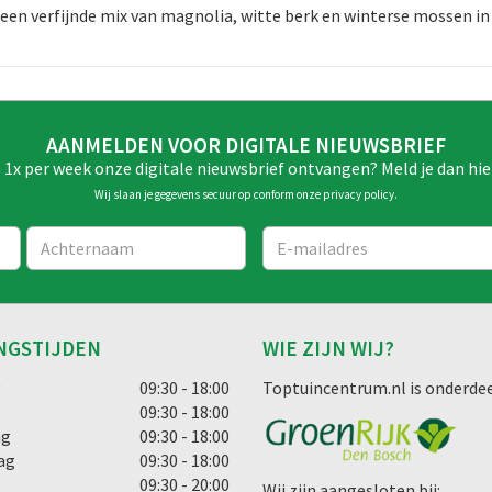
 een verfijnde mix van magnolia, witte berk en winterse mossen in 
AANMELDEN VOOR DIGITALE NIEUWSBRIEF
e 1x per week onze digitale nieuwsbrief ontvangen? Meld je dan hie
Wij slaan je gegevens secuur op conform onze
privacy policy
.
NGSTIJDEN
WIE ZIJN WIJ?
g
09:30 - 18:00
Toptuincentrum.nl is onderdee
09:30 - 18:00
ag
09:30 - 18:00
ag
09:30 - 18:00
09:30 - 20:00
Wij zijn aangesloten bij: