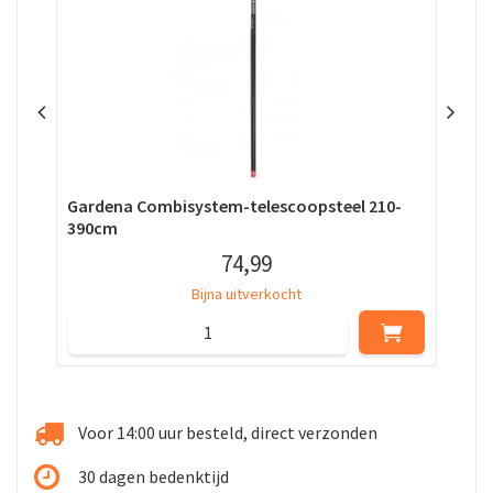
Gardena Combisystem-telescoopsteel 210-
Gar
390cm
fsc
74
,
99
Bijna uitverkocht
Voor 14:00 uur besteld, direct verzonden
30 dagen bedenktijd