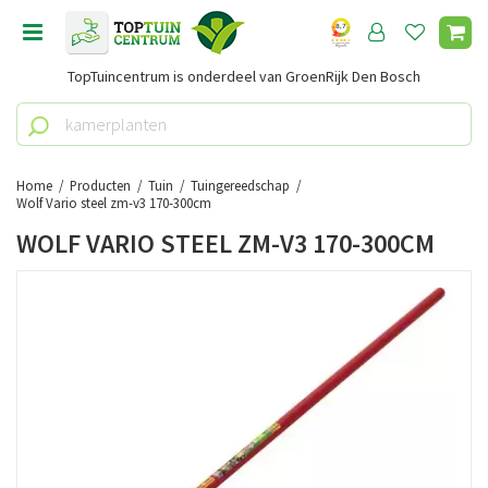
G
a
n
TopTuincentrum is onderdeel van GroenRijk Den Bosch
a
a
r
c
o
Home
Producten
Tuin
Tuingereedschap
n
Wolf Vario steel zm-v3 170-300cm
t
WOLF VARIO STEEL ZM-V3 170-300CM
e
n
t