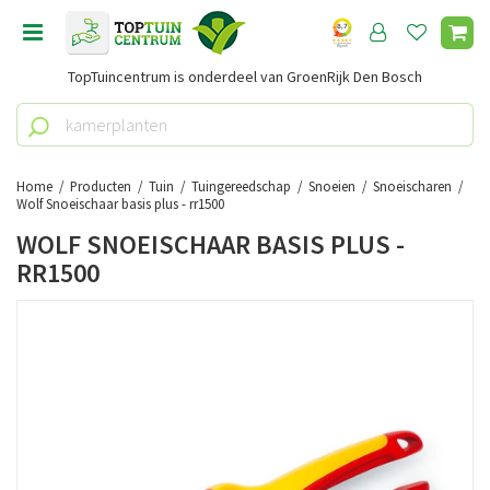
G
a
n
TopTuincentrum is onderdeel van GroenRijk Den Bosch
a
a
r
c
o
Home
Producten
Tuin
Tuingereedschap
Snoeien
Snoeischaren
n
Wolf Snoeischaar basis plus - rr1500
t
WOLF SNOEISCHAAR BASIS PLUS -
e
RR1500
n
t