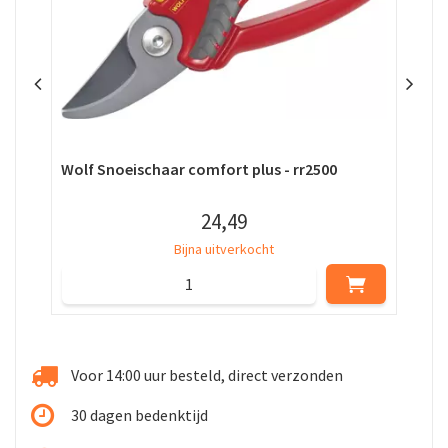
Wolf Snoeischaar comfort plus - rr2500
RYO
24
,
49
Bijna uitverkocht
Voor 14:00 uur besteld, direct verzonden
30 dagen bedenktijd