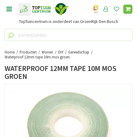
G
a
n
TopTuincentrum is onderdeel van GroenRijk Den Bosch
a
a
r
c
o
Home
Producten
Wonen
DIY
Gereedschap
n
Waterproof 12mm tape 10m mos groen
t
WATERPROOF 12MM TAPE 10M MOS
e
GROEN
n
t