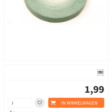
1
,
99