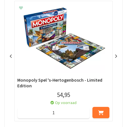
Monopoly Spel 's-Hertogenbosch - Limited
Hit
Edition
54
,
95
Op voorraad