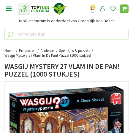
G
a
n
TopTuincentrum is onderdeel van GroenRijk Den Bosch
a
a
r
c
o
Home
Producten
Cadeaus
Spelletjes & puzzels
n
Wasgij Mystery 27 Vlam In De Pan! Puzzel (1000 stukjes)
t
WASGIJ MYSTERY 27 VLAM IN DE PAN!
e
PUZZEL (1000 STUKJES)
n
t