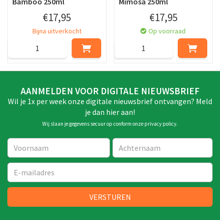
Bamboo 250ml
Mimosa 250ml
€
17
,
95
€
17
,
95
Bijna uitverkocht
Op voorraad
AANMELDEN VOOR DIGITALE NIEUWSBRIEF
Wil je 1x per week onze digitale nieuwsbrief ontvangen? Meld
je dan hier aan!
Wij slaan je gegevens secuur op conform onze
privacy policy
.