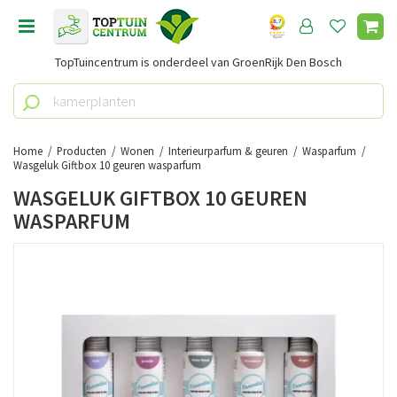
G
a
n
TopTuincentrum is onderdeel van GroenRijk Den Bosch
a
a
r
c
o
Home
Producten
Wonen
Interieurparfum & geuren
Wasparfum
n
Wasgeluk Giftbox 10 geuren wasparfum
t
WASGELUK GIFTBOX 10 GEUREN
e
WASPARFUM
n
t