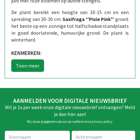
juni met roze bloemen op dunne stengels.
De plant bereikt een hoogte van 10-15 cm en een
spreiding van 20-30 cm.
Saxifraga ''Pixie Pink''
groeit
het beste op een zonnige tot halfschaduw standplaats
in goed doorlatende, humusrijke grond. De plant is
winterhard.
KENMERKEN:
AANMELDEN VOOR DIGITALE NIEUWSBRIEF
Wil je 1x per week onze digitale nieuwsbrief ontvangen? Meld
je dan hier aan!
Wij slaan je gegevens secuur op conform onze
privacy policy
.