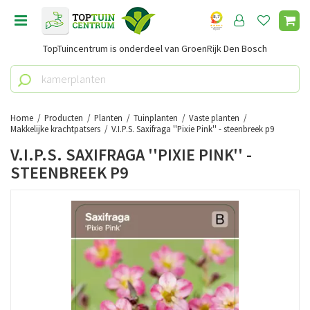
G
a
n
TopTuincentrum is onderdeel van GroenRijk Den Bosch
a
a
r
c
o
Home
Producten
Planten
Tuinplanten
Vaste planten
n
Makkelijke krachtpatsers
V.I.P.S. Saxifraga ''Pixie Pink'' - steenbreek p9
t
V.I.P.S. SAXIFRAGA ''PIXIE PINK'' -
e
STEENBREEK P9
n
t