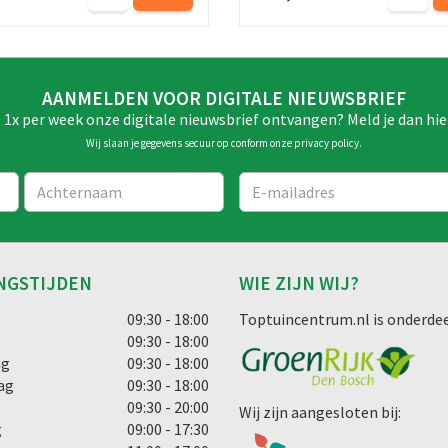
AANMELDEN VOOR DIGITALE NIEUWSBRIEF
e 1x per week onze digitale nieuwsbrief ontvangen? Meld je dan hie
Wij slaan je gegevens secuur op conform onze
privacy policy
.
NGSTIJDEN
WIE ZIJN WIJ?
g
09:30 - 18:00
Toptuincentrum.nl is onderdee
09:30 - 18:00
ag
09:30 - 18:00
ag
09:30 - 18:00
09:30 - 20:00
Wij zijn aangesloten bij:
g
09:00 - 17:30