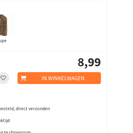
upe
8
,
99
besteld, direct verzonden
ktijd
 onze showroom