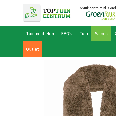
Ga
TopTuincentrum.nl is on
naar
content
Tuinmeubelen
BBQ's
Tuin
Wonen
Home
Producten
Wonen
Woonaccessoires
Plaids
Uniq
Outlet