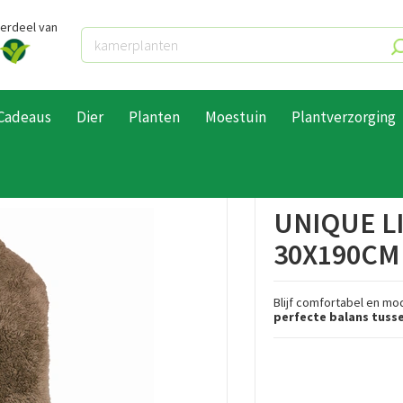
derdeel van
Cadeaus
Dier
Planten
Moestuin
Plantverzorging
ue Living sjaal wanda 30x190cm taupe
UNIQUE L
30X190CM
Blijf comfortabel en mo
perfecte balans tusse