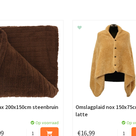
jax 200x150cm steenbruin
Omslagplaid nox 150x75
latte
Op voorraad
Op v
99
€
16
,
99