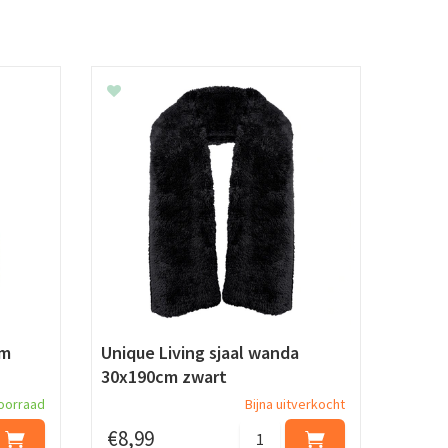
cm
Unique Living sjaal wanda
30x190cm zwart
oorraad
Bijna uitverkocht
€
8
,
99