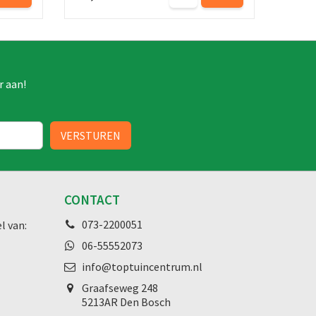
r aan!
CONTACT
073-2200051
l van:
06-55552073
info@toptuincentrum.nl
Graafseweg
248
5213AR Den Bosch