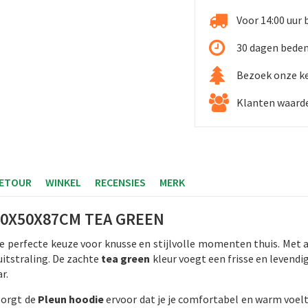
Voor 14:00 uur 
30 dagen beden
Bezoek onze k
Klanten waarde
RETOUR
WINKEL
RECENSIES
MERK
70X50X87CM TEA GREEN
de perfecte keuze voor knusse en stijlvolle momenten thuis. Met
uitstraling. De zachte
tea green
kleur voegt een frisse en levendi
r.
zorgt de
Pleun hoodie
ervoor dat je je comfortabel en warm voel