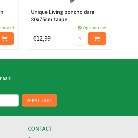
un
Unique Living poncho dara
80x75cm taupe
oorraad
Op voorraad
€
12
,
99
r aan!
CONTACT