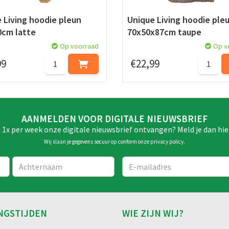
 Living hoodie pleun
Unique Living hoodie ple
0cm latte
70x50x87cm taupe
Op voorraad
Op v
99
€
22
,
99
AANMELDEN VOOR DIGITALE NIEUWSBRIEF
e 1x per week onze digitale nieuwsbrief ontvangen? Meld je dan hie
Wij slaan je gegevens secuur op conform onze
privacy policy
.
NGSTIJDEN
WIE ZIJN WIJ?