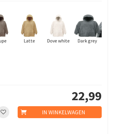
upe
Latte
Dove white
Dark grey
22
,
99