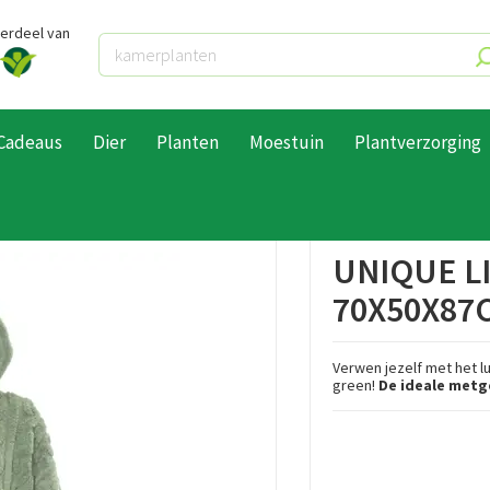
derdeel van
Cadeaus
Dier
Planten
Moestuin
Plantverzorging
e Living hoodie pleun 70x50x87cm tea green
UNIQUE L
70X50X87
Verwen jezelf met het l
green!
De ideale metge