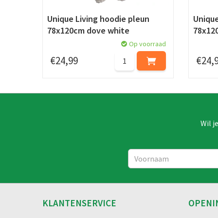
Unique Living hoodie pleun
Unique
78x120cm dove white
78x12
Op voorraad
€
24
,
99
€
24
,
Wil j
KLANTENSERVICE
OPENI