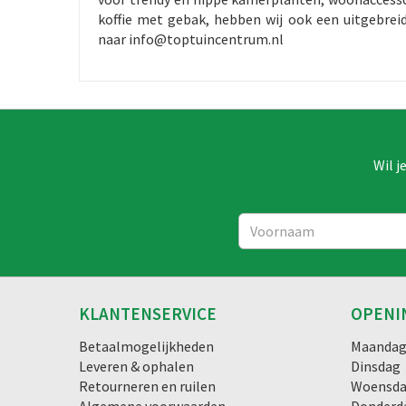
koffie met gebak, hebben wij ook een uitgebrei
naar info@toptuincentrum.nl
Wil j
KLANTENSERVICE
OPENI
Betaalmogelijkheden
Maanda
Leveren & ophalen
Dinsdag
Retourneren en ruilen
Woensd
Algemene voorwaarden
Donderd