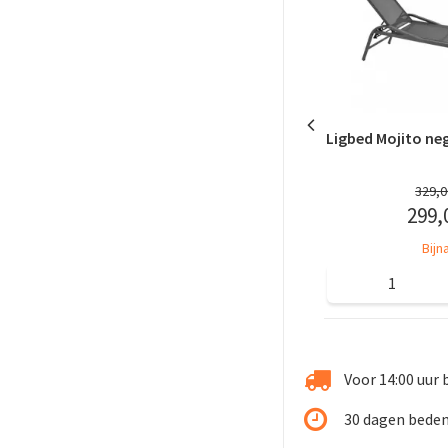
Ligbed Mojito ne
329
,
0
299
,
Bijn
Voor 14:00 uur 
30 dagen beden