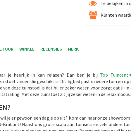
Te bekijken in
Klanten waarde
RETOUR
WINKEL
RECENSIES
MERK
aar je heerlijk in kan relaxen? Dan ben je bij
Top Tuincent
en stoel vinden die geschikt is. Dit ligbed past in iedere tuin en o
 van deze tuinstoel is dat hij er zeker weten voor zorgt dat jij in
uitstraling. Met deze tuinstoel zit jij zeker weten in de relaxmodus
KEN?
Of wil je er gewoon een dagje op uit? Kom dan naar onze showroom 
-Brabant! Naast ons grote scala aan tuinsets en vele andere tuin
res, buiten planten en nog veel meer. Daarnaast heten wij jou v