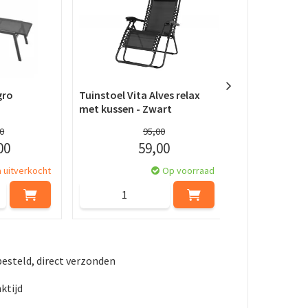
gro
Tuinstoel Vita Alves relax
Ligbed Vita B
met kussen - Zwart
kussen - Gro
0
95
,
00
00
59
,
00
a uitverkocht
Op voorraad
besteld, direct verzonden
ktijd