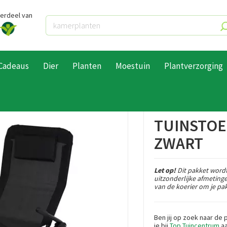
derdeel van
Cadeaus
Dier
Planten
Moestuin
Plantverzorging
sta Lounge - Zwart
TUINSTOEL
ZWART
Let op!
Dit pakket wordt
uitzonderlijke afmeting
van de koerier om je pak
Ben jij op zoek naar de 
je bij
Top Tuincentrum
aa