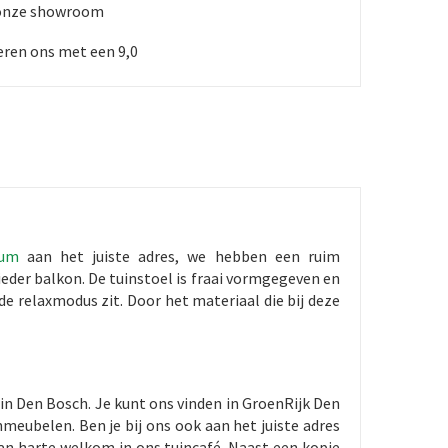
 onze showroom
ren ons met een 9,0
rum
aan het juiste adres, we hebben een ruim
p ieder balkon. De tuinstoel is fraai vormgegeven en
 de relaxmodus zit. Door het materiaal die bij deze
.
in Den Bosch. Je kunt ons vinden in GroenRijk Den
meubelen. Ben je bij ons ook aan het juiste adres
an harte welkom in ons tuincafé. Naast een kopje