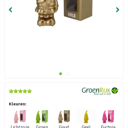
Kleuren:
Lichtroze
Groen
Goud
Geel
Fuchsia