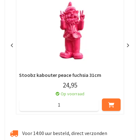
Stoobz kabouter peace fuchsia 31cm
Sto
24
,
95
Op voorraad
Voor 14:00 uur besteld, direct verzonden