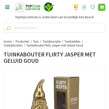
G
a
n
TopTuincentrum is onderdeel van GroenRijk Den Bosch
a
a
r
c
o
Home
Producten
Tuin
Tuindecoratie
Tuinbeelden
n
Tuinkabouters
Tuinkabouter Flirty Jasper met Geluid Goud
t
TUINKABOUTER FLIRTY JASPER MET
e
GELUID GOUD
n
t