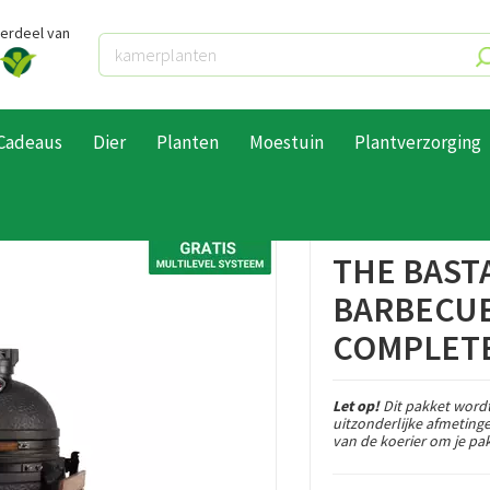
derdeel van
Cadeaus
Dier
Planten
Moestuin
Plantverzorging
Bastard houtskool barbecue urban medium complete
THE BAST
BARBECUE
COMPLET
Let op!
Dit pakket wordt
uitzonderlijke afmeting
van de koerier om je pak