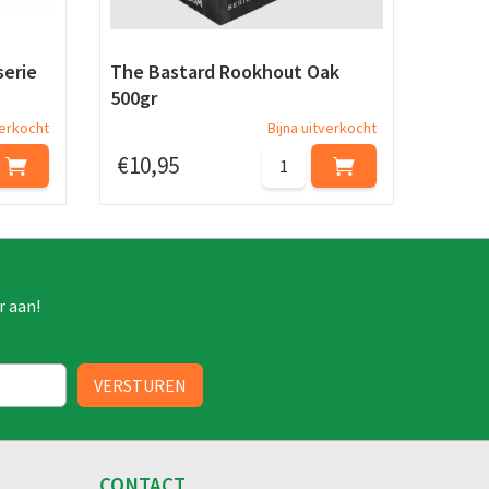
serie
The Bastard Rookhout Oak
500gr
verkocht
Bijna uitverkocht
€
10
,
95
r aan!
CONTACT