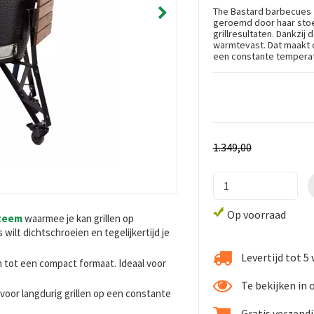
The Bastard barbecues 
geroemd door haar stoe
grillresultaten. Dankzij
warmtevast. Dat maakt d
een constante tempera
1.349
,
00
Op voorraad
steem
waarmee je kan grillen op
wilt dichtschroeien en tegelijkertijd je
Levertijd tot 
n tot een compact formaat. Ideaal voor
Te bekijken in
voor langdurig grillen op een constante
Gratis verzend