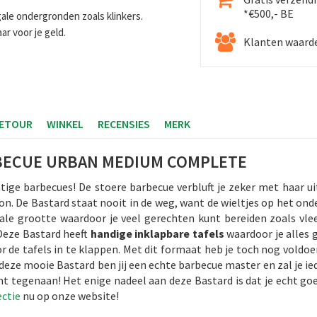
*€500,- BE
gale ondergronden zoals klinkers.
aar voor je geld.
Klanten waarde
RETOUR
WINKEL
RECENSIES
MERK
BECUE URBAN MEDIUM COMPLETE
tige barbecues! De stoere barbecue verbluft je zeker met haar uit
on. De Bastard staat nooit in de weg, want de wieltjes op het o
eale grootte waardoor je veel gerechten kunt bereiden zoals vlees
Deze Bastard heeft
handige inklapbare tafels
waardoor je alles 
r de tafels in te klappen. Met dit formaat heb je toch nog voldoe
deze mooie Bastard ben jij een echte barbecue master en zal je ied
nt tegenaan! Het enige nadeel aan deze Bastard is dat je echt go
ectie
nu op onze website!