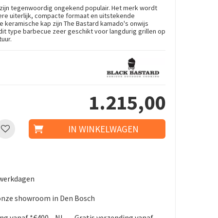
zijn tegenwoordig ongekend populair. Het merk wordt
re uiterlijk, compacte formaat en uitstekende
 de keramische kap zijn The Bastard kamado's onwijs
it type barbecue zeer geschikt voor langdurig grillen op
tuur.
1.215
,
00
5 werkdagen
 onze showroom in Den Bosch
ing vanaf *€400,- NL - Gratis verzending vanaf