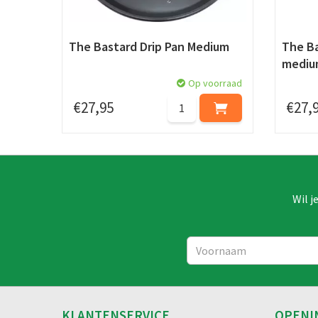
The Bastard Drip Pan Medium
The Ba
mediu
Op voorraad
€
27
,
95
€
27
,
Wil j
KLANTENSERVICE
OPENI