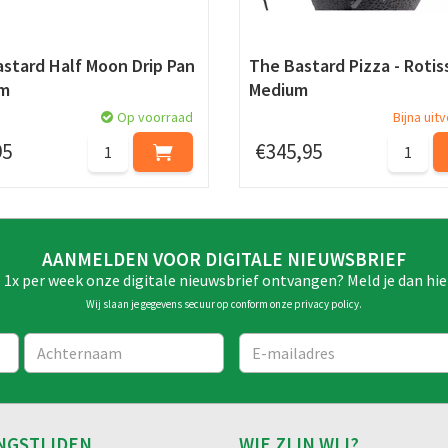
stard Half Moon Drip Pan
The Bastard Pizza - Rotis
m
Medium
Op voorraad
Bijna uit
95
€
345
,
95
AANMELDEN VOOR DIGITALE NIEUWSBRIEF
e 1x per week onze digitale nieuwsbrief ontvangen? Meld je dan hie
Wij slaan je gegevens secuur op conform onze
privacy policy
.
NGSTIJDEN
WIE ZIJN WIJ?