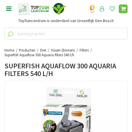
G
a
n
TopTuincentrum is onderdeel van GroenRijk Den Bosch
a
a
r
c
o
Home
Producten
Dier
Vissen (binnen)
Filters
n
Superfish Aquaflow 300 Aquaria filters 540 l/h
t
SUPERFISH AQUAFLOW 300 AQUARIA
e
FILTERS 540 L/H
n
t