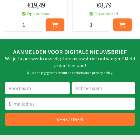
€
19
,
49
€
8
,
79
Op voorraad
Op voorraad
AANMELDEN VOOR DIGITALE NIEUWSBRIEF
Wil je 1x per week onze digitale nieuwsbrief ontvangen? Meld
je dan hier aan!
Wij slaan je gegevens secuur op conform onze
privacy policy
.