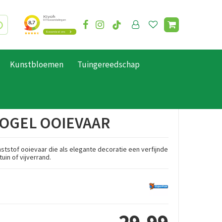
Kunstbloemen
Tuingereedschap
VOGEL OOIEVAAR
tstof ooievaar die als elegante decoratie een verfijnde
tuin of vijverrand.
29
,
99