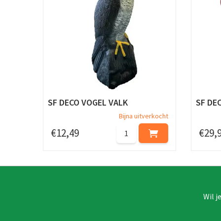
SF DECO VOGEL VALK
SF DE
Bijna uitverkocht
€
12
,
49
€
29
,
Wil j