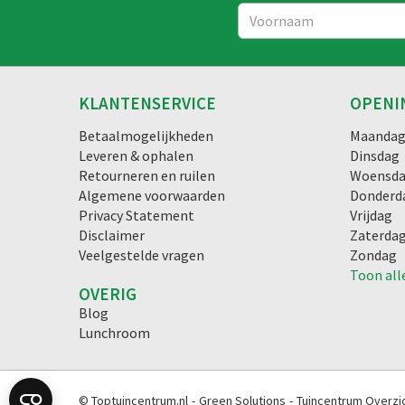
KLANTENSERVICE
OPENI
Betaalmogelijkheden
Maanda
Leveren & ophalen
Dinsdag
Retourneren en ruilen
Woensd
Algemene voorwaarden
Donderd
Privacy Statement
Vrijdag
Disclaimer
Zaterda
Veelgestelde vragen
Zondag
Toon all
OVERIG
Blog
Lunchroom
© Toptuincentrum.nl
Green Solutions
Tuincentrum Overzi