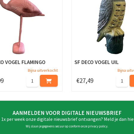
CO VOGEL FLAMINGO
SF DECO VOGEL UIL
Bijna uitverkocht
Bijna uit
99
€
27
,
49
AANMELDEN VOOR DIGITALE NIEUWSBRIEF
e 1x per week onze digitale nieuwsbrief ontvangen? Meld je dan hie
Wij slaan je gegevens secuur op conform onze
privacy policy
.