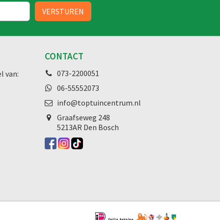
CONTACT
073-2200051
l van:
06-55552073
info@toptuincentrum.nl
Graafseweg
248
5213AR Den Bosch