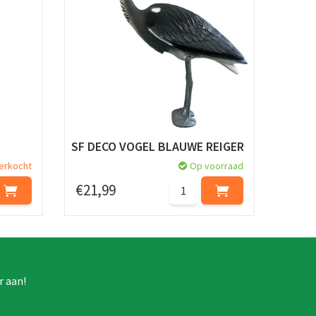
SF DECO VOGEL BLAUWE REIGER
verkocht
Op voorraad
€
21
,
99
r aan!