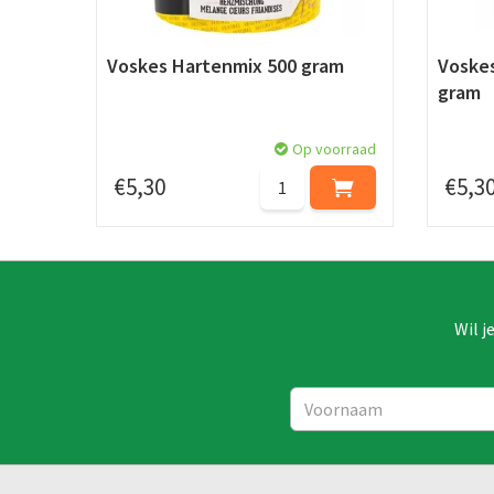
Voskes Hartenmix 500 gram
Voskes
gram
Op voorraad
€
5
,
30
€
5
,
3
Wil j