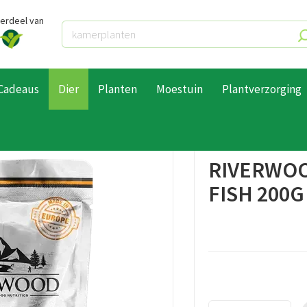
derdeel van
Cadeaus
Dier
Planten
Moestuin
Plantverzorging
noepjes
Riverwood Snack salm&white fish 200g
RIVERWOO
FISH 200G