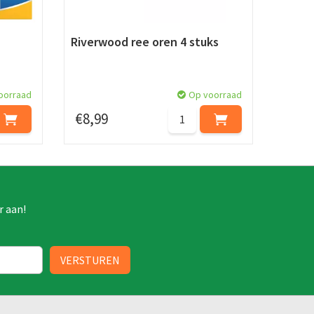
Riverwood ree oren 4 stuks
oorraad
Op voorraad
€
8
,
99
r aan!