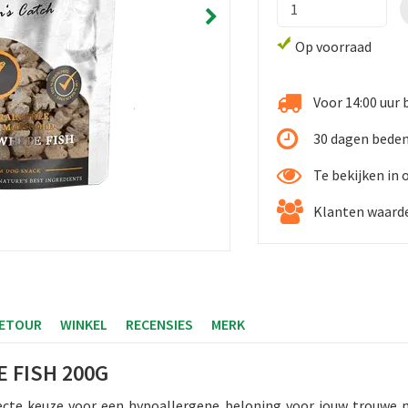
Op voorraad
Voor 14:00 uur 
30 dagen bede
Te bekijken in
Klanten waarde
RETOUR
WINKEL
RECENSIES
MERK
 FISH 200G
fecte keuze voor een hypoallergene beloning voor jouw trouwe 