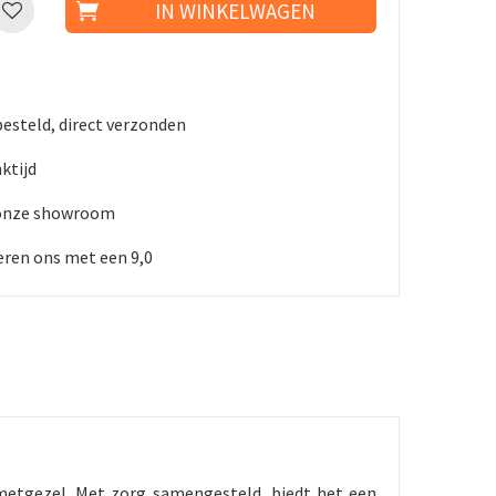
besteld, direct verzonden
nktijd
 onze showroom
ren ons met een 9,0
metgezel. Met zorg samengesteld, biedt het een