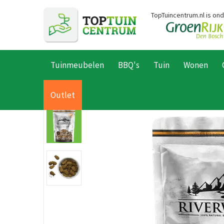
Ga
TopTuincentrum.nl is on
naar
content
Tuinmeubelen
BBQ's
Tuin
Wonen
Home
Producten
Dier
Honden
Hondensnacks
Hondens
Outlet