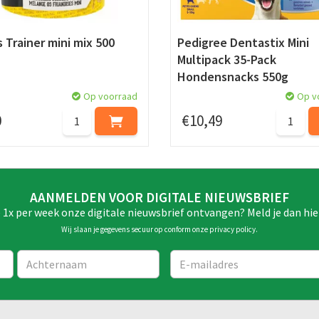
 Trainer mini mix 500
Pedigree Dentastix Mini
Multipack 35-Pack
Hondensnacks 550g
Op voorraad
Op v
0
€
10
,
49
AANMELDEN VOOR DIGITALE NIEUWSBRIEF
e 1x per week onze digitale nieuwsbrief ontvangen? Meld je dan hie
Wij slaan je gegevens secuur op conform onze
privacy policy
.