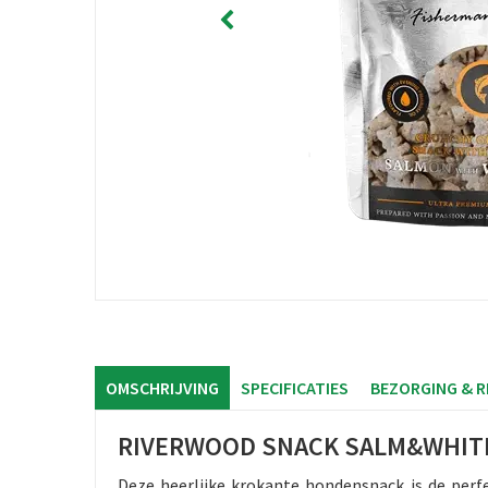
OMSCHRIJVING
SPECIFICATIES
BEZORGING & 
RIVERWOOD SNACK SALM&WHITE
Deze heerlijke krokante hondensnack is de per