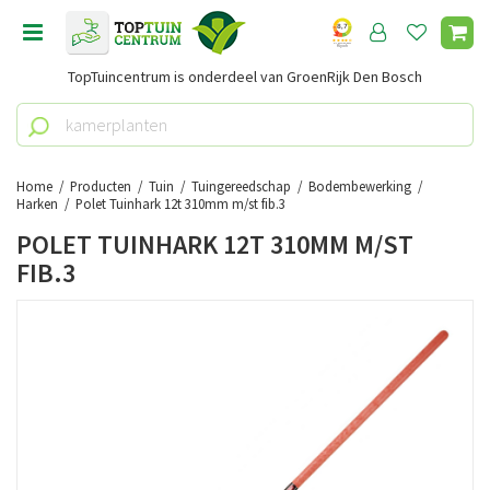
G
a
n
TopTuincentrum is onderdeel van GroenRijk Den Bosch
a
a
r
c
o
Home
Producten
Tuin
Tuingereedschap
Bodembewerking
n
Harken
Polet Tuinhark 12t 310mm m/st fib.3
t
POLET TUINHARK 12T 310MM M/ST
e
FIB.3
n
t